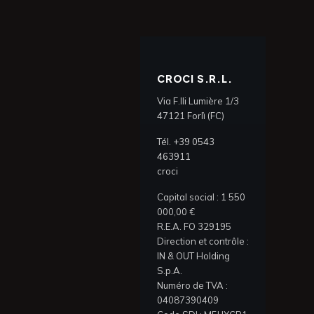
CROCI S.R.L.
Via F.lli Lumière 1/3
47121 Forlì (FC)
Tél.
+39 0543
463911
croci
Capital social : 1 550
000,00 €
R.E.A. FO 329195
Direction et contrôle :
IN & OUT Holding
S.p.A.
Numéro de TVA :
04087390409