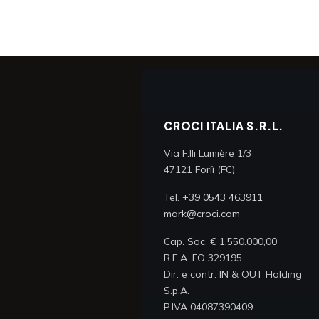
CROCI ITALIA S.R.L.
Via F.lli Lumière 1/3
47121 Forlì (FC)
Tel.
+39 0543 463911
mark@croci.com
Cap. Soc. € 1.550.000,00
R.E.A. FO 329195
Dir. e contr. IN & OUT Holding
S.p.A.
P.IVA 04087390409