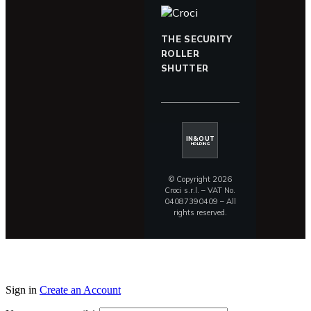
THE SECURITY
ROLLER
SHUTTER
IN&OUT
HOLDING
© Copyright 2026
Croci s.r.l. – VAT No.
04087390409 – All
rights reserved.
Sign in
Create an Account