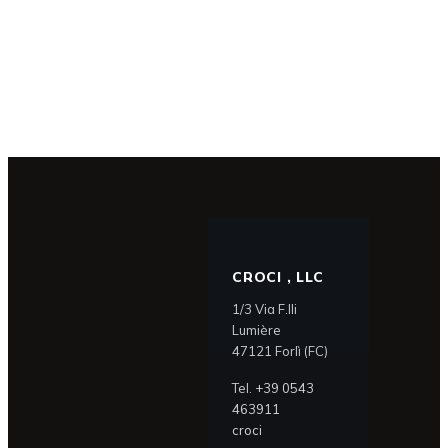
di stile senza tempo.
CROCI , LLC
1/3 Via F.lli
Lumière
47121 Forlì (FC)
Tel.
+39 0543
463911
croci