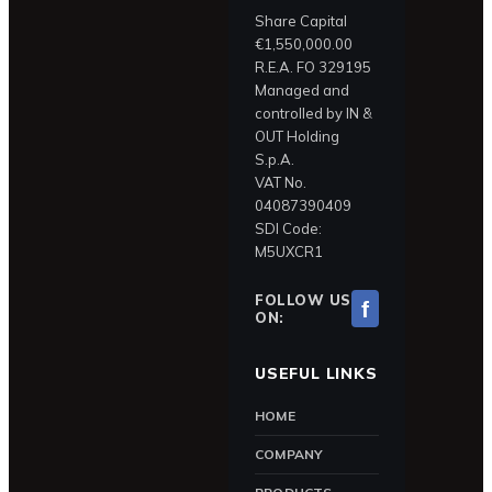
Share Capital
€1,550,000.00
R.E.A. FO 329195
Managed and
controlled by IN &
OUT Holding
S.p.A.
VAT No.
04087390409
SDI Code:
M5UXCR1
FOLLOW US
f
ON:
USEFUL LINKS
HOME
COMPANY