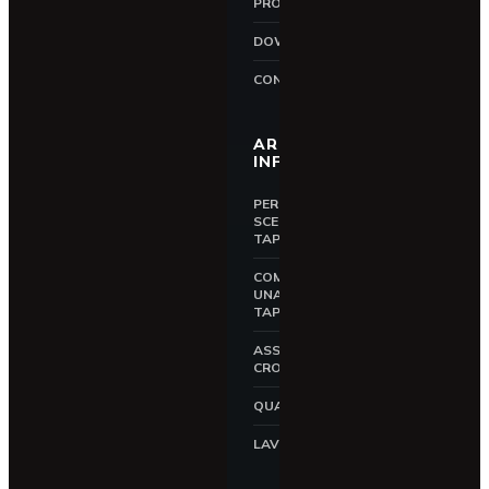
PRODOTTI
DOWNLOAD
CONTATTI
AREA
INFORMATIVA
PERCHÉ
SCEGLIERE UNA
TAPPARELLA
COME SCEGLIERE
UNA
TAPPARELLA
ASSICURAZIONE
CROCI
QUALITÀ CROCI
LAVORA CON NOI