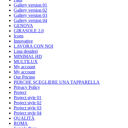
Gallery version 01
Gallery version 02
Gallery version 03
Gallery version 04
GENOVA
GIRASOLE 2.0
Icons
Innovative
LAVORA CON NOI
Lista desideri
MINIMAL HD
MULTILUX
My account
My account
Our Pricing
PERCHE SCEGLIERE UNA TAPPARELLA
Privacy Policy
Project
Project style 01
Project style 02
Project style 03
Project style 04
QUALITÀ
ROMA