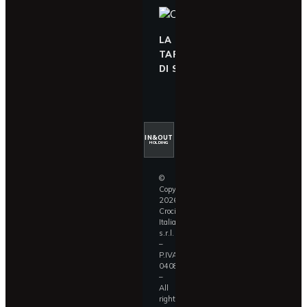
LA
TAPPARELLA
DI SICUREZZA
IN&OUT
HOLDING
©
Copyright
2026
Croci
Italia
s.r.l.
–
P.IVA
04087390409
–
All
rights