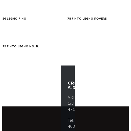
56 LEGNO PINO
78 FINTO LEGNO ROVERE
79 FINTO LEGNO NO. R.
CROCI ITALIA
S.R.L.
Via F.lli Lumière
1/3
47121 Forlì (FC)
Tel.
+39 0543
463911