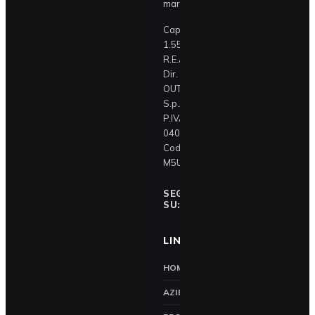
mark@croci.com
Cap. Soc. €
1.550.000,00
R.E.A. FO 329195
Dir. e contr. IN &
OUT Holding
S.p.A.
P.IVA
04087390409
Codice SDI:
M5UXCR1
SEGUICI
f
SU:
LINK UTILI
HOME
AZIENDA