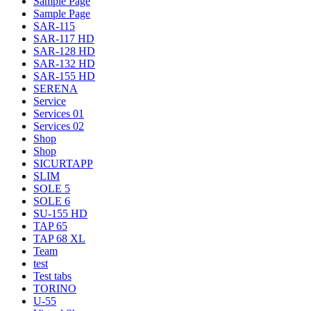
Sample Page
Sample Page
SAR-115
SAR-117 HD
SAR-128 HD
SAR-132 HD
SAR-155 HD
SERENA
Service
Services 01
Services 02
Shop
Shop
SICURTAPP
SLIM
SOLE 5
SOLE 6
SU-155 HD
TAP 65
TAP 68 XL
Team
test
Test tabs
TORINO
U-55