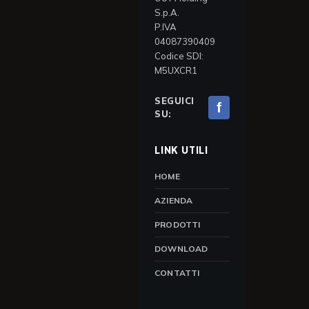
S.p.A.
P.IVA
04087390409
Codice SDI:
M5UXCR1
SEGUICI
f
SU:
LINK UTILI
HOME
AZIENDA
PRODOTTI
DOWNLOAD
CONTATTI