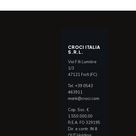
CROCI ITALIA
S.R.L.
Via F.lli Lumière
1/3
47121 Forlì (FC)
Tel.
+39 0543
463911
mark@croci.com
Cap. Soc. €
1.550.000,00
R.E.A. FO 329195
Dir. e contr. IN &
OUT Holding