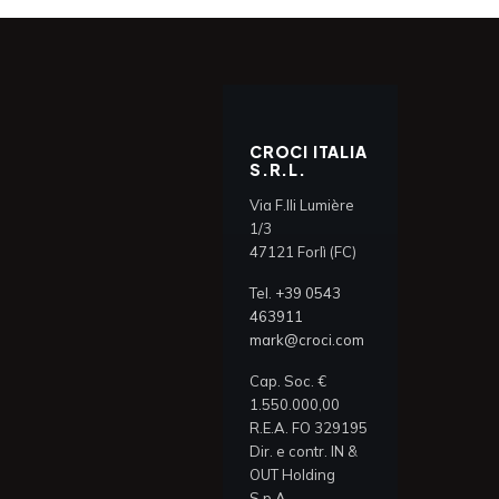
CROCI ITALIA
S.R.L.
Via F.lli Lumière
1/3
47121 Forlì (FC)
Tel.
+39 0543
463911
mark@croci.com
Cap. Soc. €
1.550.000,00
R.E.A. FO 329195
Dir. e contr. IN &
OUT Holding
S.p.A.