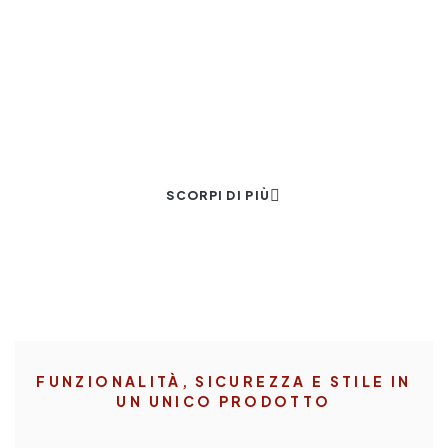
LE NOSTRE TAPPARELLE FUNGONO DA DETERRENTE
AI FURTI.
Il Nostro Mondo.
SCORPI DI PIÙ
FUNZIONALITÀ, SICUREZZA E STILE IN
UN UNICO PRODOTTO