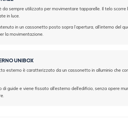
 è da sempre utilizzato per movimentare tapparelle. Il telo scorre 
e in luce.
ntenuto in un cassonetto posto sopra l’apertura, all’interno del qual
per la movimentazione.
ERNO UNIBOX
to esterno è caratterizzato da un cassonetto in alluminio che cont
 di guide e viene fissato all’esterno dell’edificio, senza opere m
re.