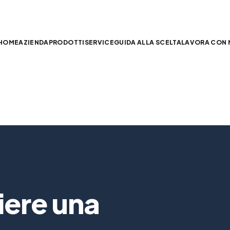
HOME
AZIENDA
PRODOTTI
SERVICE
GUIDA ALLA SCELTA
LAVORA CON 
ere una