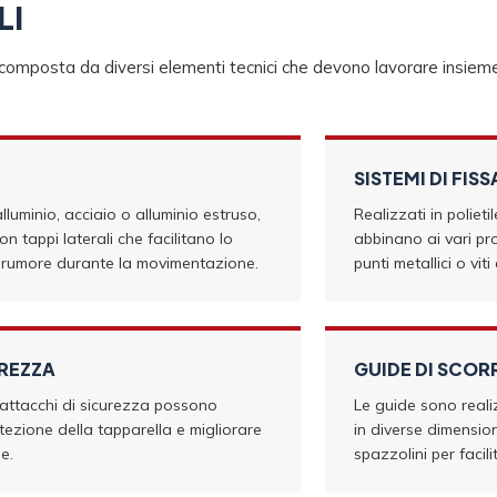
LI
omposta da diversi elementi tecnici che devono lavorare insieme 
SISTEMI DI FIS
lluminio, acciaio o alluminio estruso,
Realizzati in polieti
 tappi laterali che facilitano lo
abbinano ai vari pro
l rumore durante la movimentazione.
punti metallici o viti
UREZZA
GUIDE DI SCOR
 attacchi di sicurezza possono
Le guide sono realiz
otezione della tapparella e migliorare
in diverse dimensio
e.
spazzolini per facil