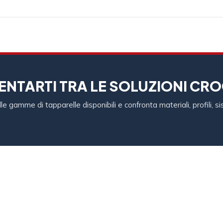
ENTARTI TRA LE SOLUZIONI CRO
e gamme di tapparelle disponibili e confronta materiali, profili, s