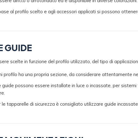
essere diritto o arrotondato ed è disponibile in diverse colorazioni.
base al profilo scelto e agli accessori applicati si possono ottenere d
E GUIDE
re scelte in funzione del profilo utilizzato, del tipo di applicazione
i profilo ha una propria sezione, da considerare attentamente nel
e guide possono essere installate in luce o incassate, per sistemi t
re.
 le tapparelle di sicurezza è consigliato utilizzare guide incassate 