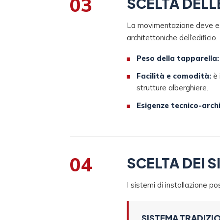
03
SCELTA DELL
La movimentazione deve esse
architettoniche dell’edificio.
Peso della tapparella:
Facilità e comodità:
è 
strutture alberghiere.
Esigenze tecnico-arch
04
SCELTA DEI S
I sistemi di installazione p
SISTEMA TRADIZI