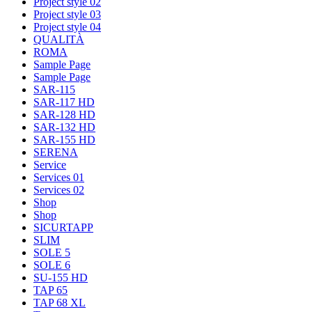
Project style 02
Project style 03
Project style 04
QUALITÀ
ROMA
Sample Page
Sample Page
SAR-115
SAR-117 HD
SAR-128 HD
SAR-132 HD
SAR-155 HD
SERENA
Service
Services 01
Services 02
Shop
Shop
SICURTAPP
SLIM
SOLE 5
SOLE 6
SU-155 HD
TAP 65
TAP 68 XL