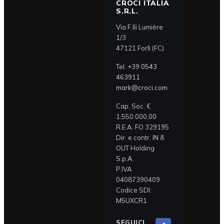
CROCI ITALIA
S.R.L.
Via F.lli Lumière
1/3
47121 Forlì (FC)
Tel.
+39 0543
463911
mark@croci.com
Cap. Soc. €
1.550.000,00
R.E.A. FO 329195
Dir. e contr. IN &
OUT Holding
S.p.A.
P.IVA
04087390409
Codice SDI:
M5UXCR1
SEGUICI