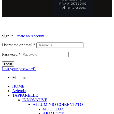
P.IVA 04087390409
– All rights reserved.
Sign in
Create an Account
Username or email
*
Password
*
Login
Lost your password?
Main menu
HOME
Azienda
TAPPARELLE
INNOVATIVE
ALLUMINIO COIBENTATO
MULTILUX
ARIALUCE