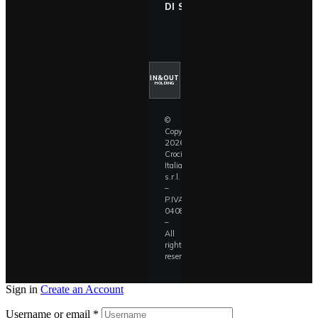
DI SICUREZZA
IN&OUT
HOLDING
©
Copyright
2026
Croci
Italia
s.r.l.
–
P.IVA
04087390409
–
All
rights
reserved.
Sign in
Create an Account
Username or email
*