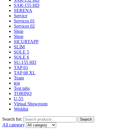
SAR-132 HD
SAR-155 HD
SERENA
Service
Services 01
Services 02
Shop
Shop
SICURTAPP
SLIM
SOLE 5
SOLE 6
SU-155 HD
TAP 65
TAP 68 XL
Team
test
Test tabs
TORINO
U-55
Virtual Showroom
Wishlist
Search for:
Search
All category