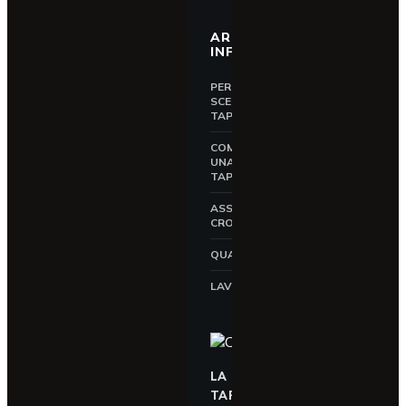
AREA
INFORMATIVA
PERCHÉ
SCEGLIERE UNA
TAPPARELLA
COME SCEGLIERE
UNA
TAPPARELLA
ASSICURAZIONE
CROCI
QUALITÀ CROCI
LAVORA CON NOI
LA
TAPPARELLA