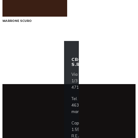
MARRONE SCURO
CROCI ITALIA
S.R.L.
Via F.lli Lumière
1/3
47121 Forlì (FC)
Tel.
+39 0543
463911
mark@croci.com
Cap. Soc. €
1.550.000,00
R.E.A. FO 329195