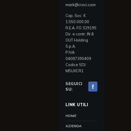
mark@croci.com
Cap. Soc. €
1.550.000,00
R.E.A. FO 329195
Dir. e contr. IN &
OUT Holding
S.p.A.
P.IVA
04087390409
Codice SDI:
M5UXCR1
SEGUICI
f
SU:
LINK UTILI
HOME
AZIENDA