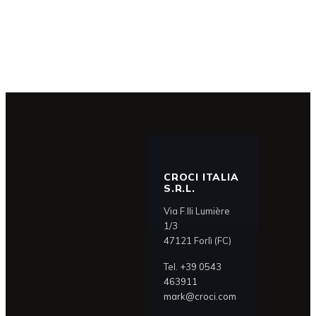
CROCI ITALIA
S.R.L.
Via F.lli Lumière
1/3
47121 Forlì (FC)
Tel.
+39 0543
463911
mark@croci.com