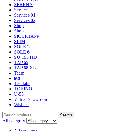
SERENA
Service
Services 01
Services 02
Shop
Shop
SICURTAPP
SLIM
SOLE 5
SOLE 6
SU-155 HD
TAP 65
TAP 68 XL
Team
test
Test tabs
TORINO
U-55
Virtual Showroom
Wishlist
Search
All category
All category