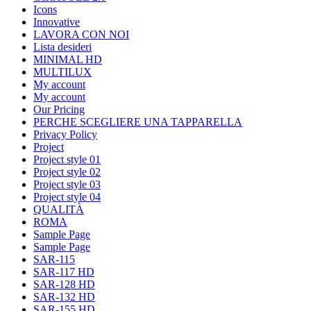
Icons
Innovative
LAVORA CON NOI
Lista desideri
MINIMAL HD
MULTILUX
My account
My account
Our Pricing
PERCHE SCEGLIERE UNA TAPPARELLA
Privacy Policy
Project
Project style 01
Project style 02
Project style 03
Project style 04
QUALITÀ
ROMA
Sample Page
Sample Page
SAR-115
SAR-117 HD
SAR-128 HD
SAR-132 HD
SAR-155 HD