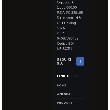
Cap. Soc. €
1.550.000,00
R.E.A. FO 329195
Dir. e contr. IN &
OUT Holding
S.p.A.
P.IVA
04087390409
Codice SDI:
M5UXCR1
SEGUICI
f
SU:
LINK UTILI
HOME
AZIENDA
PRODOTTI