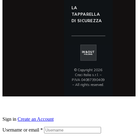
LA
TAPPARELLA
DI SICUREZZA
IN&OUT
HOLDING
© Copyright 2026
Croci Italia s.r.l. –
P.IVA 04087390409
– All rights reserved.
Sign in
Create an Account
Username or email
*