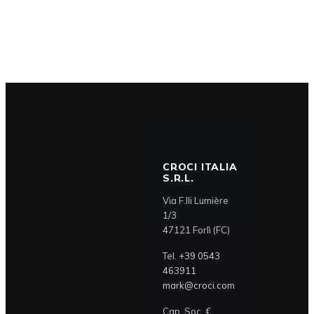
CROCI ITALIA
S.R.L.
Via F.lli Lumière
1/3
47121 Forlì (FC)
Tel.
+39 0543
463911
mark@croci.com
Cap. Soc. €