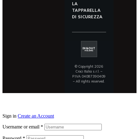
LA
TAPPARELLA
DI SICUREZZA
IN&OUT
HOLDING
© Copyright 2026
Croci Italia s.r.l. –
P.IVA 04087390409
– All rights reserved.
Sign in
Create an Account
Username or email
*
Password
*