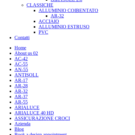
CLASSICHE
ALLUMINIO COIBENTATO
AR-32
ACCIAIO
ALLUMINIO ESTRUSO
PVC
Contatti
Home
About us 02
AC-42
AC-55
AN-55
ANTISOLL
AR-17
AR-28
AR-32
AR-37
AR-55
ARIALUCE
ARIALUCE 40 HD
ASSICURAZIONE CROCI
Azienda
Blog
Book a design appointment