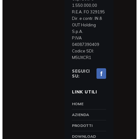
1.550.000,00
R.E.A. FO 329195
Dir. e contr. IN &
OUT Holding
S.p.A.
P.IVA
04087390409
Codice SDI:
M5UXCR1
SEGUICI
f
SU:
LINK UTILI
HOME
AZIENDA
PRODOTTI
DOWNLOAD