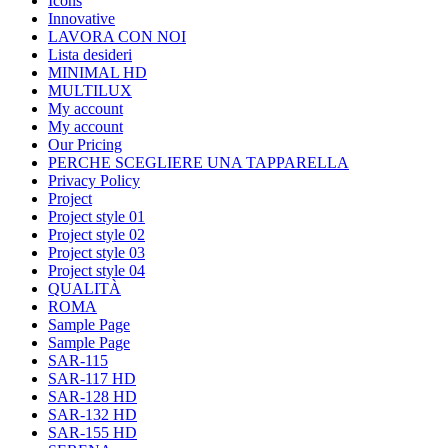
Icons
Innovative
LAVORA CON NOI
Lista desideri
MINIMAL HD
MULTILUX
My account
My account
Our Pricing
PERCHE SCEGLIERE UNA TAPPARELLA
Privacy Policy
Project
Project style 01
Project style 02
Project style 03
Project style 04
QUALITÀ
ROMA
Sample Page
Sample Page
SAR-115
SAR-117 HD
SAR-128 HD
SAR-132 HD
SAR-155 HD