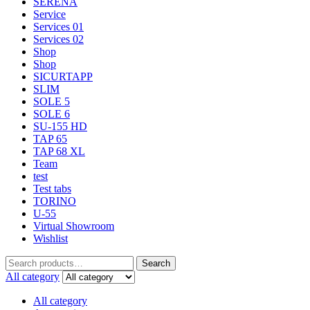
SERENA
Service
Services 01
Services 02
Shop
Shop
SICURTAPP
SLIM
SOLE 5
SOLE 6
SU-155 HD
TAP 65
TAP 68 XL
Team
test
Test tabs
TORINO
U-55
Virtual Showroom
Wishlist
Search
All category
All category