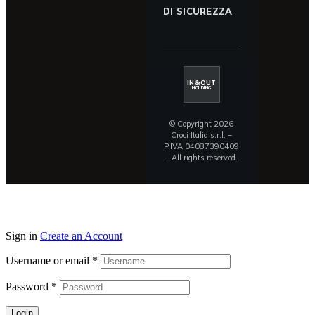
DI SICUREZZA
IN&OUT
HOLDING
© Copyright 2026
Croci Italia s.r.l. –
P.IVA 04087390409
– All rights reserved.
Sign in
Create an Account
Username or email
*
Password
*
Login