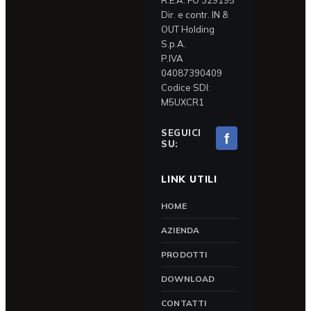
R.E.A. FO 329195
Dir. e contr. IN &
OUT Holding
S.p.A.
P.IVA
04087390409
Codice SDI:
M5UXCR1
SEGUICI
f
SU:
LINK UTILI
HOME
AZIENDA
PRODOTTI
DOWNLOAD
CONTATTI