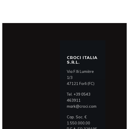
CROCI ITALIA
S.R.L.
Via F.lli Lumière
1/3
47121 Forlì (FC)
Tel.
+39 0543
463911
mark@croci.com
Cap. Soc. €
1.550.000,00