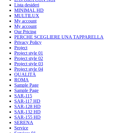
Lista desideri
MINIMAL HD
MULTILUX
My account
My account
Our Pricing
PERCHE SCEGLIERE UNA TAPPARELLA
Privacy Policy
Project
Project style 01
Project style 02
Project style 03
Project style 04
QUALITÀ
ROMA
Sample Page
Sample Page
SAR-115
SAR-117 HD
SAR-128 HD
SAR-132 HD
SAR-155 HD
SERENA
Service