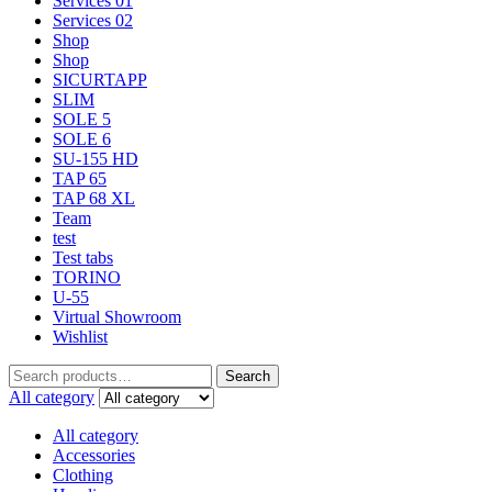
Services 01
Services 02
Shop
Shop
SICURTAPP
SLIM
SOLE 5
SOLE 6
SU-155 HD
TAP 65
TAP 68 XL
Team
test
Test tabs
TORINO
U-55
Virtual Showroom
Wishlist
Search
All category
All category
Accessories
Clothing