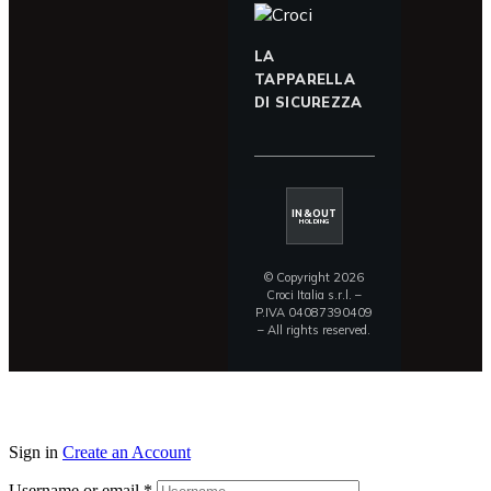
LA
TAPPARELLA
DI SICUREZZA
IN&OUT
HOLDING
© Copyright 2026
Croci Italia s.r.l. –
P.IVA 04087390409
– All rights reserved.
Sign in
Create an Account
Username or email
*