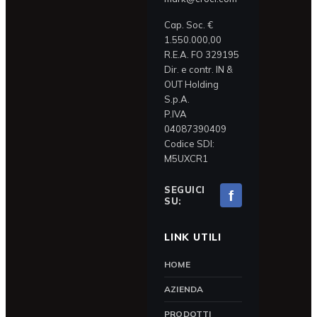
Cap. Soc. €
1.550.000,00
R.E.A. FO 329195
Dir. e contr. IN &
OUT Holding
S.p.A.
P.IVA
04087390409
Codice SDI:
M5UXCR1
SEGUICI
f
SU:
LINK UTILI
HOME
AZIENDA
PRODOTTI