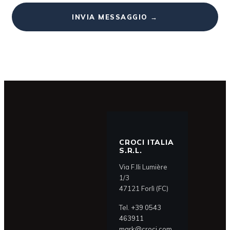
CROCI ITALIA
S.R.L.
Via F.lli Lumière
1/3
47121 Forlì (FC)
Tel.
+39 0543
463911
mark@croci.com