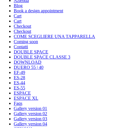
Azienda
Blog
Book a design appointment
Cart
Cart
Checkout
Checkout
COME SCEGLIERE UNA TAPPARELLA
Coming soon
Contatti
DOUBLE SPACE
DOUBLE SPACE CLASSE 3
DOWNLOAD
DUERO 55 | 40
EF-49
ES-28
ES-44
ES-55
ESPACE
ESPACE XL
Faqs
Gallery version 01
Gallery version 02
Gallery version 03
Gallery version 04