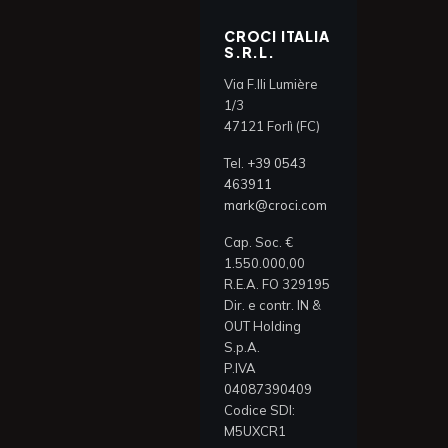
CROCI ITALIA
S.R.L.
Via F.lli Lumière
1/3
47121 Forlì (FC)
Tel.
+39 0543
463911
mark@croci.com
Cap. Soc. €
1.550.000,00
R.E.A. FO 329195
Dir. e contr. IN &
OUT Holding
S.p.A.
P.IVA
04087390409
Codice SDI:
M5UXCR1