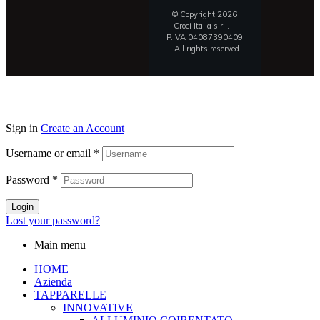
© Copyright 2026
Croci Italia s.r.l. –
P.IVA 04087390409
– All rights reserved.
Sign in
Create an Account
Username or email
*
Password
*
Login
Lost your password?
Main menu
HOME
Azienda
TAPPARELLE
INNOVATIVE