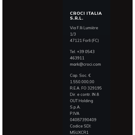
CROCI ITALIA
S.R.L.
Via F.lli Lumière
1/3
47121 Forlì (FC)
Tel.
+39 0543
463911
mark@croci.com
Cap. Soc. €
1.550.000,00
R.E.A. FO 329195
Dir. e contr. IN &
OUT Holding
S.p.A.
P.IVA
04087390409
Codice SDI:
M5UXCR1