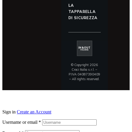
LA
TAPPARELLA
DI SICUREZZA
IN&OUT
HOLDING
© Copyright 2026
Croci Italia s.r.l. –
P.IVA 04087390409
– All rights reserved.
Sign in
Create an Account
Username or email
*