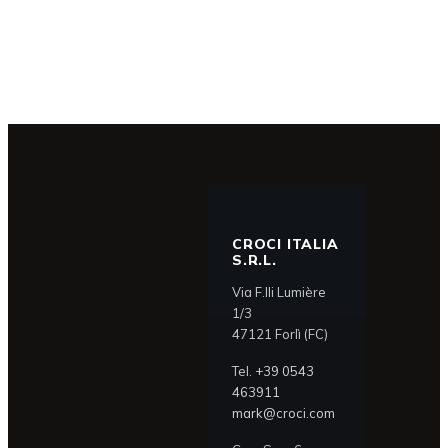
CROCI ITALIA
S.R.L.
Via F.lli Lumière
1/3
47121 Forlì (FC)
Tel.
+39 0543
463911
mark@croci.com