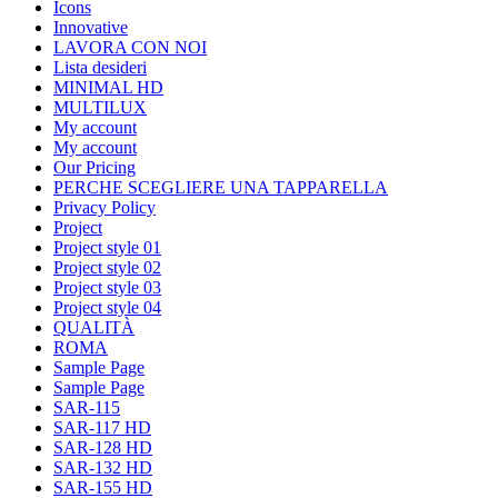
Icons
Innovative
LAVORA CON NOI
Lista desideri
MINIMAL HD
MULTILUX
My account
My account
Our Pricing
PERCHE SCEGLIERE UNA TAPPARELLA
Privacy Policy
Project
Project style 01
Project style 02
Project style 03
Project style 04
QUALITÀ
ROMA
Sample Page
Sample Page
SAR-115
SAR-117 HD
SAR-128 HD
SAR-132 HD
SAR-155 HD