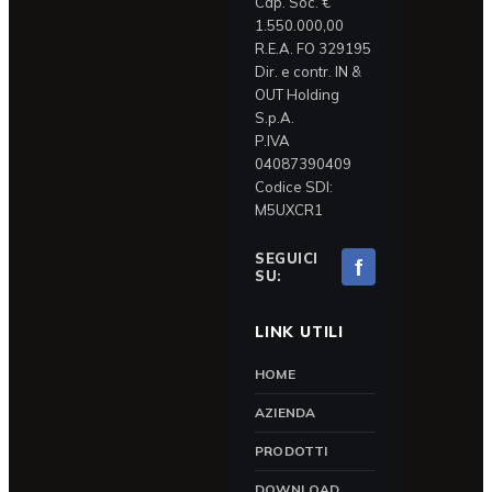
Cap. Soc. €
1.550.000,00
R.E.A. FO 329195
Dir. e contr. IN &
OUT Holding
S.p.A.
P.IVA
04087390409
Codice SDI:
M5UXCR1
SEGUICI
f
SU:
LINK UTILI
HOME
AZIENDA
PRODOTTI
DOWNLOAD