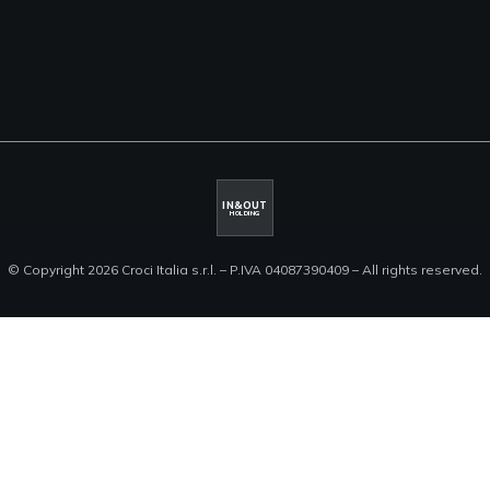
IN&OUT
HOLDING
© Copyright 2026 Croci Italia s.r.l. – P.IVA 04087390409 – All rights reserved.