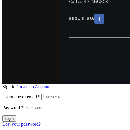
Codice SDI: M5UXCR1
f
SEGUICI SU:
Sign in
Create an Account
Username or email
*
Password
*
Login
Lost your password?