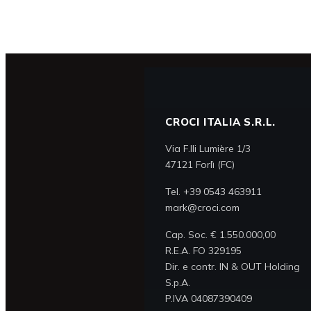
CROCI ITALIA S.R.L.
Via F.lli Lumière 1/3
47121 Forlì (FC)
Tel.
+39 0543 463911
mark@croci.com
Cap. Soc. € 1.550.000,00
R.E.A. FO 329195
Dir. e contr. IN & OUT Holding
S.p.A.
P.IVA 04087390409