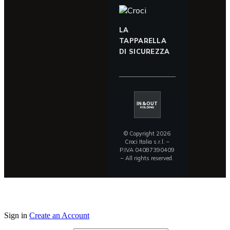
LA
TAPPARELLA
DI SICUREZZA
IN&OUT
HOLDING
© Copyright 2026
Croci Italia s.r.l. –
P.IVA 04087390409
– All rights reserved.
Sign in
Create an Account