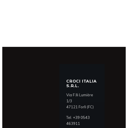
CROCI ITALIA
S.R.L.
Via F.lli Lumière
1/3
47121 Forlì (FC)
Tel.
+39 0543
463911