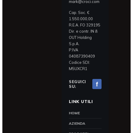
mark@croci.com
Cap. Soc. €
1.550.000,00
R.E.A. FO 329195
Dir. e contr. IN &
OUT Holding
S.p.A.
P.IVA
04087390409
Codice SDI:
M5UXCR1
SEGUICI
f
SU:
LINK UTILI
HOME
AZIENDA