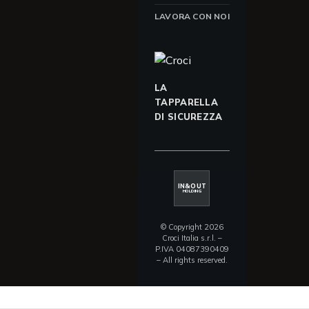
LAVORA CON NOI
LA
TAPPARELLA
DI SICUREZZA
IN&OUT
HOLDING
© Copyright 2026
Croci Italia s.r.l. –
P.IVA 04087390409
– All rights reserved.