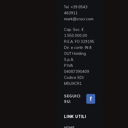
Tel.
+39 0543
463911
mark@croci.com
Cap. Soc. €
1.550.000,00
R.E.A. FO 329195
Dir. e contr. IN &
OUT Holding
S.p.A.
P.IVA
04087390409
Codice SDI:
M5UXCR1
SEGUICI
f
SU:
LINK UTILI
HOME