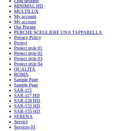
Lista desideri
MINIMAL HD
MULTILUX
My account
My account
Our Pricing
PERCHE SCEGLIERE UNA TAPPARELLA
Privacy Policy
Project
Project style 01
Project style 02
Project style 03
Project style 04
QUALITÀ
ROMA
Sample Page
Sample Page
SAR-115
SAR-117 HD
SAR-128 HD
SAR-132 HD
SAR-155 HD
SERENA
Service
Services 01