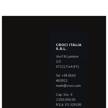
CROCI ITALIA
S.R.L.
Via F.lli Lumière
1/3
47121 Forlì (FC)
Tel.
+39 0543
463911
mark@croci.com
Cap. Soc. €
1.550.000,00
R.E.A. FO 329195