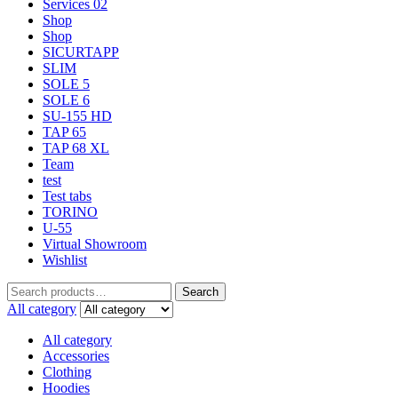
Services 02
Shop
Shop
SICURTAPP
SLIM
SOLE 5
SOLE 6
SU-155 HD
TAP 65
TAP 68 XL
Team
test
Test tabs
TORINO
U-55
Virtual Showroom
Wishlist
Search
All category
All category
Accessories
Clothing
Hoodies