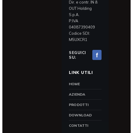
Dir. e contr. IN &
OUT Holding
S.p.A.
P.IVA
04087390409
Codice SDI:
M5UXCR1
SEGUICI
f
SU:
LINK UTILI
HOME
AZIENDA
PRODOTTI
DOWNLOAD
CONTATTI