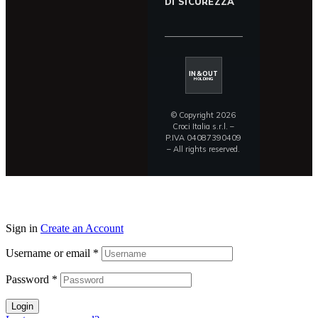
DI SICUREZZA
IN&OUT
HOLDING
© Copyright 2026
Croci Italia s.r.l. –
P.IVA 04087390409
– All rights reserved.
Sign in
Create an Account
Username or email
*
Password
*
Login