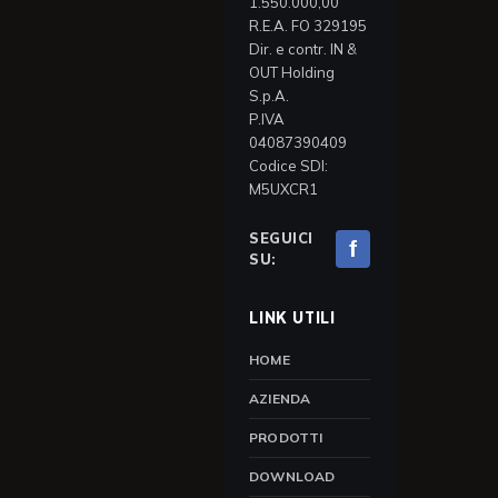
1.550.000,00
R.E.A. FO 329195
Dir. e contr. IN &
OUT Holding
S.p.A.
P.IVA
04087390409
Codice SDI:
M5UXCR1
SEGUICI
f
SU:
LINK UTILI
HOME
AZIENDA
PRODOTTI
DOWNLOAD