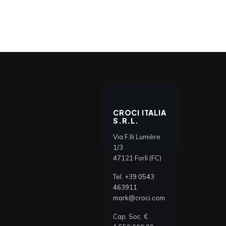
CROCI ITALIA
S.R.L.
Via F.lli Lumière
1/3
47121 Forlì (FC)
Tel.
+39 0543
463911
mark@croci.com
Cap. Soc. €