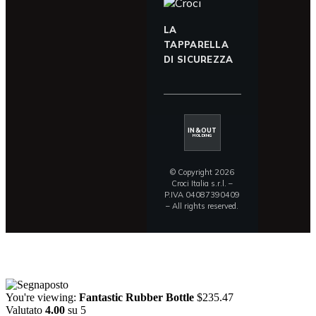
LA
TAPPARELLA
DI SICUREZZA
IN&OUT
HOLDING
© Copyright 2026
Croci Italia s.r.l. –
P.IVA 04087390409
– All rights reserved.
You're viewing:
Fantastic Rubber Bottle
$
235.47
Valutato
4.00
su 5