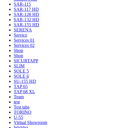
SAR-115
SAR-117 HD
SAR-128 HD
SAR-132 HD
SAR-155 HD
SERENA
Service
Services 01
Services 02
Shop
Shop
SICURTAPP
SLIM
SOLE 5
SOLE 6
SU-155 HD
TAP 65
TAP 68 XL
Team
test
Test tabs
TORINO
U-55
Virtual Showroom
Wishlist