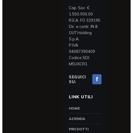
Cap. Soc. €
1.550.000,00
R.E.A. FO 329195
Dir. e contr. IN &
OUT Holding
S.p.A.
P.IVA
04087390409
Codice SDI:
M5UXCR1
SEGUICI
f
SU:
LINK UTILI
HOME
AZIENDA
PRODOTTI