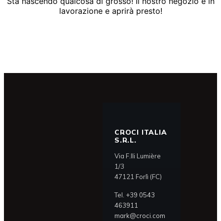
Sta nascendo qualcosa di grosso! Il nostro negozio è in
lavorazione e aprirà presto!
CROCI ITALIA
S.R.L.
Via F.lli Lumière
1/3
47121 Forlì (FC)
Tel.
+39 0543
463911
mark@croci.com