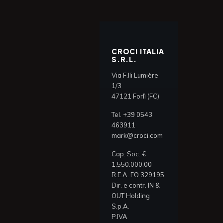
CROCI ITALIA
S.R.L.
Via F.lli Lumière
1/3
47121 Forlì (FC)
Tel.
+39 0543
463911
mark@croci.com
Cap. Soc. €
1.550.000,00
R.E.A. FO 329195
Dir. e contr. IN &
OUT Holding
S.p.A.
P.IVA