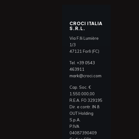
CROCI ITALIA
S.R.L.
Via F.lli Lumière
1/3
47121 Forlì (FC)
Tel.
+39 0543
463911
mark@croci.com
Cap. Soc. €
1.550.000,00
R.E.A. FO 329195
Dir. e contr. IN &
OUT Holding
S.p.A.
P.IVA
04087390409