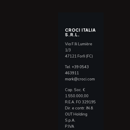
CROCI ITALIA
S.R.L.
Via F.lli Lumière
1/3
47121 Forlì (FC)
Tel.
+39 0543
463911
mark@croci.com
Cap. Soc. €
1.550.000,00
R.E.A. FO 329195
Dir. e contr. IN &
OUT Holding
S.p.A.
P.IVA