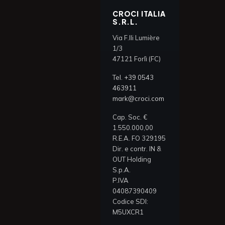
CROCI ITALIA
S.R.L.
Via F.lli Lumière
1/3
47121 Forlì (FC)
Tel.
+39 0543
463911
mark@croci.com
Cap. Soc. €
1.550.000,00
R.E.A. FO 329195
Dir. e contr. IN &
OUT Holding
S.p.A.
P.IVA
04087390409
Codice SDI:
M5UXCR1