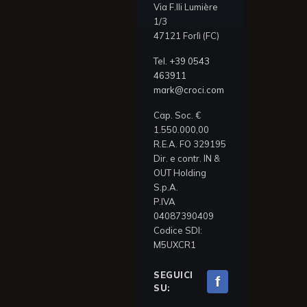
Via F.lli Lumière
1/3
47121 Forlì (FC)
Tel.
+39 0543
463911
mark@croci.com
Cap. Soc. €
1.550.000,00
R.E.A. FO 329195
Dir. e contr. IN &
OUT Holding
S.p.A.
P.IVA
04087390409
Codice SDI:
M5UXCR1
SEGUICI
f
SU: